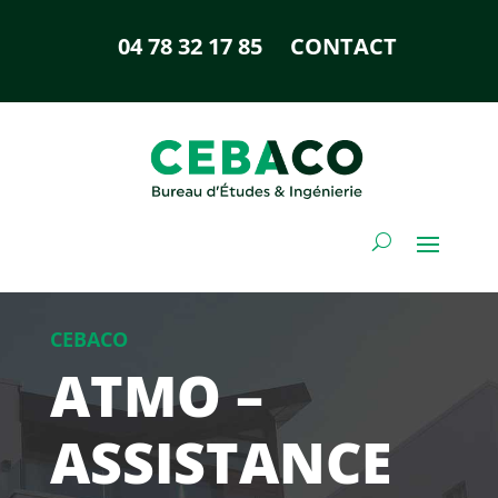
04 78 32 17 85
CONTACT
CEBACO
ATMO –
ASSISTANCE